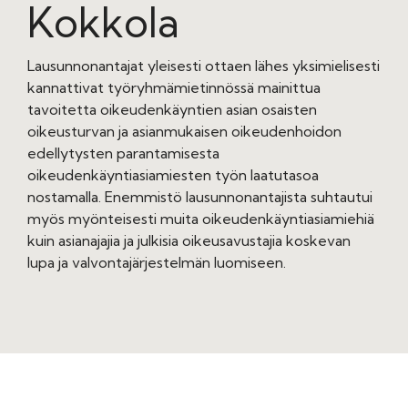
Kokkola
Lausunnonantajat yleisesti ottaen lähes yksimielisesti
kannattivat työryhmämietinnössä mainittua
tavoitetta oikeudenkäyntien asian osaisten
oikeusturvan ja asianmukaisen oikeudenhoidon
edellytysten parantamisesta
oikeudenkäyntiasiamiesten työn laatutasoa
nostamalla. Enemmistö lausunnonantajista suhtautui
myös myönteisesti muita oikeudenkäyntiasiamiehiä
kuin asianajajia ja julkisia oikeusavustajia koskevan
lupa ja valvontajärjestelmän luomiseen.