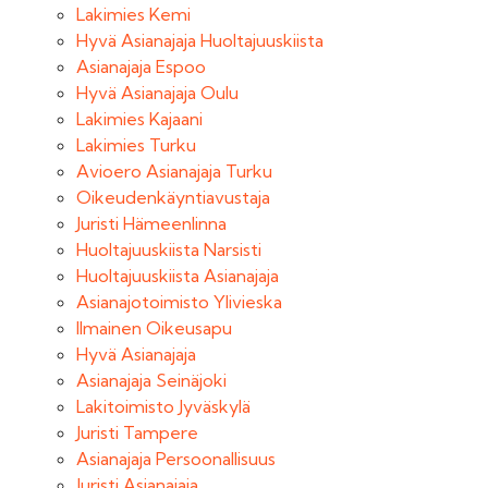
Lakimies Kemi
Hyvä Asianajaja Huoltajuuskiista
Asianajaja Espoo
Hyvä Asianajaja Oulu
Lakimies Kajaani
Lakimies Turku
Avioero Asianajaja Turku
Oikeudenkäyntiavustaja
Juristi Hämeenlinna
Huoltajuuskiista Narsisti
Huoltajuuskiista Asianajaja
Asianajotoimisto Ylivieska
Ilmainen Oikeusapu
Hyvä Asianajaja
Asianajaja Seinäjoki
Lakitoimisto Jyväskylä
Juristi Tampere
Asianajaja Persoonallisuus
Juristi Asianajaja