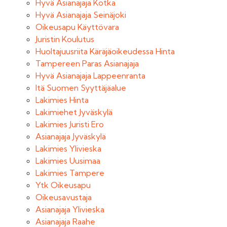
Hyvä Asianajaja Kotka
Hyvä Asianajaja Seinäjoki
Oikeusapu Käyttövara
Juristin Koulutus
Huoltajuusriita Käräjäoikeudessa Hinta
Tampereen Paras Asianajaja
Hyvä Asianajaja Lappeenranta
Itä Suomen Syyttäjäalue
Lakimies Hinta
Lakimiehet Jyväskylä
Lakimies Juristi Ero
Asianajaja Jyväskylä
Lakimies Ylivieska
Lakimies Uusimaa
Lakimies Tampere
Ytk Oikeusapu
Oikeusavustaja
Asianajaja Ylivieska
Asianajaja Raahe